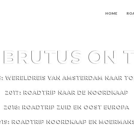
HOME
RO
T
BRUTUS
ON 
6: WERELDREIS VAN AMSTERDAM NAAR T
2017: ROADTRIP NAAR DE NOORDKAAP
2018: ROADTRIP ZUID EN OOST EUROPA
019: ROADTRIP NOORDKAAP EN MOERMAN