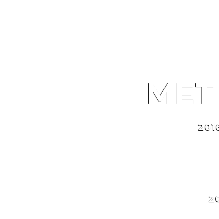
MET BRUTUS ON TOUR
ME
201
2